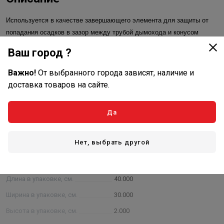
Используется в качестве завершающего элемента для защиты от
попадания осадков в зазор между трубой дымохода и конусом
Прохода кровли. Фартук может использоваться и в качестве
Ваш город ?
декоративного элемента. Представляет собой усеченный конус из
нержавеющий стали. Края стягиваются с помощью болта и гайки.
Важно!
От выбранного города зависят, наличие и
доставка товаров на сайте.
Характеристики
Да
Основные
Размеры, Ø (наруж, внутр)
180 мм.
Нет, выбрать другой
Тип стали
430
Толщина стали
0,5 мм.
Длина в упаковке, см.
40.000
Ширина в упаковке, см.
30.000
Высота в упаковке, см.
2.000