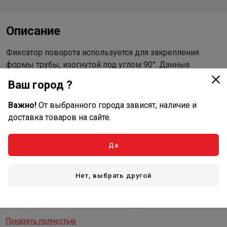
Описание
Фиксатор поворота используется для закрепления
формы трубы, изогнутой под углом 90°. Данные
элементы зачастую необходимо применять в местах
Ваш город ?
подведения трубопровода к коллекторному шкафу
(ШРН, ШРНГ, ШРВ), прибору отопления, коллектору,
Важно!
От выбранного города зависят, наличие и
узлу нижнего подключения и прочему оборудованию.
доставка товаров на сайте.
Конструкция фиксатора позволяет осуществлять
простой монтаж и надежную фиксацию трубы,
Да
защищает от изломов, загибов и внешних
повреждений. Фиксаторы поворота выполнены из
оцинкованной стали и подходят для всех видов
Нет, выбрать другой
пластиковых и металлопластиковых труб. Технические
характеристики: материал: оцинкованная сталь; радиус
изгиба трубы: 5d; угол поворота: 90°.
Показать полностью