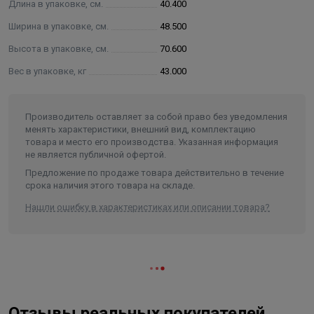
Длина в упаковке, см.
40.400
Ширина в упаковке, см.
48.500
Высота в упаковке, см.
70.600
Вес в упаковке, кг
43.000
Производитель оставляет за собой право без уведомления
менять характеристики, внешний вид, комплектацию
Характеристики фильтра:
товара и место его производства. Указанная информация
не является публичной офертой.
Предложение по продаже товара действительно в течение
Максимальная емкость, 1680 г
срока наличия этого товара на складе.
Максимальная компенсируемая жесткость, 1380
Нашли ошибку в характеристиках или описании товара?
мг/л
Максимальная концентрация растворенного
железа, 12 мг/л
Минимальный pH 6
Температура воды и окружающей среды,5°- 38° °C
Давление воды, максимум/минимум, 1.5-7 бар
Отзывы реальных покупателей
Максимальный поток в дренаж во время