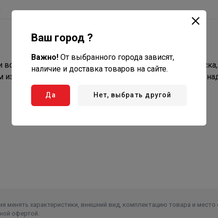
ы
Ваш город ?
Важно!
От выбранного города зависят,
 воды от механических загрязнений более 130 мкм: песка, 
наличие и доставка товаров на сайте.
 из пакета полимерных дисков, который обеспечивает н
Да
Нет, выбрать другой
я менять характеристики, внешний вид, комплектацию товара и место 
ной офертой.