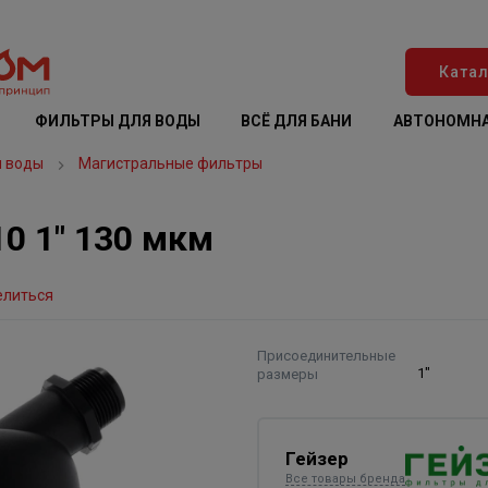
Катал
ФИЛЬТРЫ ДЛЯ ВОДЫ
ВСЁ ДЛЯ БАНИ
АВТОНОМНА
я воды
Магистральные фильтры
0 1" 130 мкм
елиться
Присоединительные
размеры
1"
Гейзер
Все товары бренда