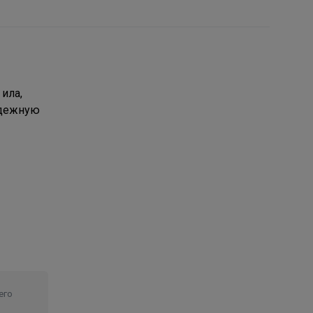
ила,
адежную
его