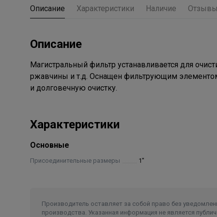
Описание
Характеристики
Наличие
Отзыв
Описание
Магистральный фильтр устанавливается для очисти
ржавчины и т.д. Оснащен фильтрующим элементом
и долговечную очистку.
Характеристики
Основные
Присоединительные размеры
1"
Производитель оставляет за собой право без уведомлени
производства. Указанная информация не является публич