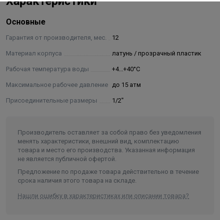
Характеристики
Нижний слив воды – легкая и безопасная замена или
промывка картриджа.
Основные
Характеристики:
Гарантия от производителя, мес.
12
Материал корпуса
латунь / прозрачный пластик
Температура очищаемой воды - +4...+40°С;
Рабочая температура воды
+4...+40°С
Присоединительный размер - 1/2";
Рабочее давление - до 15 атм;
Максимальное рабочее давление
до 15 атм
Комплектация: Фильтр (диаметр корпуса 60 мм), 2
Присоединительные размеры
1/2"
фитинга “американка”, ключ, фитинг 3/8-JG;
Габаритные размеры - 197x158 мм
Материал: корпус - SAN, крышка – латунь;
Производитель оставляет за собой право без уведомления
менять характеристики, внешний вид, комплектацию
Производство – Китай.
товара и место его производства. Указанная информация
не является публичной офертой.
Предложение по продаже товара действительно в течение
срока наличия этого товара на складе.
Нашли ошибку в характеристиках или описании товара?