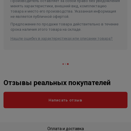
Производитель оставляет за собой право без уведомления
Ширина в упаковке, см.
19.000
менять характеристики, внешний вид, комплектацию
товара и место его производства. Указанная информация
Высота в упаковке, см.
42.000
не является публичной офертой.
Вес в упаковке, кг
6.200
Предложение по продаже товара действительно в течение
срока наличия этого товара на складе.
Высота без упаковки
42 см
Нашли ошибку в характеристиках или описании товара?
Длина (глубина) без упаковки
19 см
Ширина без упаковки
37,1 см
Высота
420
Длина
371
Ширина
190
Отзывы реальных покупателей
Объем
0.029606
Написать отзыв
Оплата и доставка