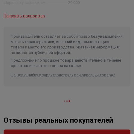
Ширина в упаковке, см.
29.000
Высота в упаковке, см.
26.000
Показать полностью
Вес в упаковке, кг
0.792
Высота
282
Производитель оставляет за собой право без уведомления
Длина
765
менять характеристики, внешний вид, комплектацию
товара и место его производства. Указанная информация
Ширина
316
не является публичной офертой.
Объем
0.068171
Предложение по продаже товара действительно в течение
срока наличия этого товара на складе.
Нашли ошибку в характеристиках или описании товара?
Отзывы реальных покупателей