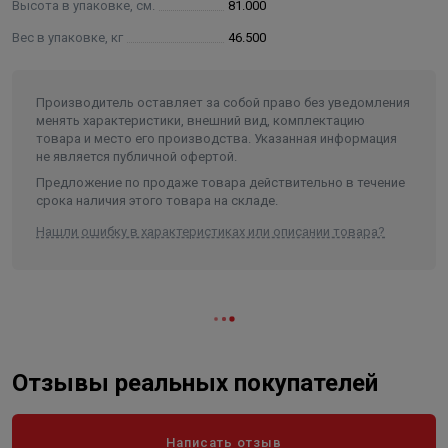
Высота в упаковке, см.
81.000
2. Мелкодисперстный сорбент повышенной
емкости обеспечивает высокую
Вес в упаковке, кг
46.500
производительность и полное удаление железа,
марганца и жесткости
3. Запантентованный клапан собственной
Производитель оставляет за собой право без уведомления
разработки обеспечивает бесперебойную
менять характеристики, внешний вид, комплектацию
работу фильтра на протяжении всего срока
товара и место его производства. Указанная информация
не является публичной офертой.
службы
4. Контроллер с большим информативным
Предложение по продаже товара действительно в течение
экраном
срока наличия этого товара на складе.
5. Запатентованный сетчатый распределитель
Нашли ошибку в характеристиках или описании товара?
потока равномерно распределяет поток
очищаемой воды по всему объему сорбента
6. Крышка-слайдер для удобного доступа к
солевому баку и обеспечения компактности
фильтра
7. Байпасный клапан в штатной комплектации
8. Сверхнадежный бак из прочного
Отзывы реальных покупателей
стеклонаполненного пластика
Характеристики:
Написать отзыв