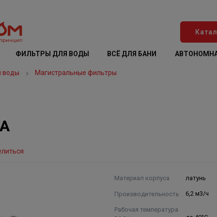
Катал
ФИЛЬТРЫ ДЛЯ ВОДЫ
ВСЁ ДЛЯ БАНИ
АВТОНОМНА
я воды
Магистральные фильтры
AA
елиться
Материал корпуса
латунь
Производительность
6,2 м3/ч
Рабочая температура