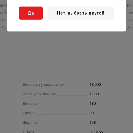
 часто еще называют данные фильтры - miniplus) состоит из
рабочем режиме вода проходит через сетчатый элемент фи
Да
Нет, выбрать другой
льтра открывается шаровый клапан, через который смыва
сей, при этом непрерывная подача отфильтрованной вод
туцерами и ключом для снятия чаши фильтра.
местах.
Высота в упаковке, см.
18.000
Вес в упаковке, кг
1.000
Высота
180
Длина
90
Ширина
158
Объем
0.00256