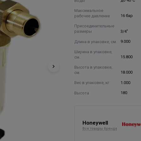
воды
до 40°С
Максимальное
рабочее давление
16 бар
Присоединительные
размеры
3/4"
Длина в упаковке, см.
9.000
Ширина в упаковке,
см.
15.800
Высота в упаковке,
см.
18.000
Вес в упаковке, кг
1.000
Высота
180
Honeywell
Все товары бренда