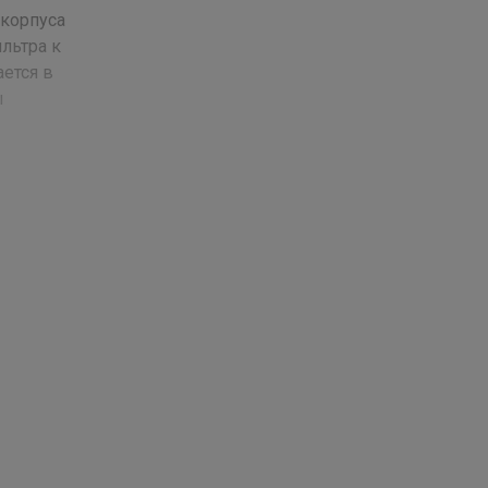
 корпуса
льтра к
ется в
ы