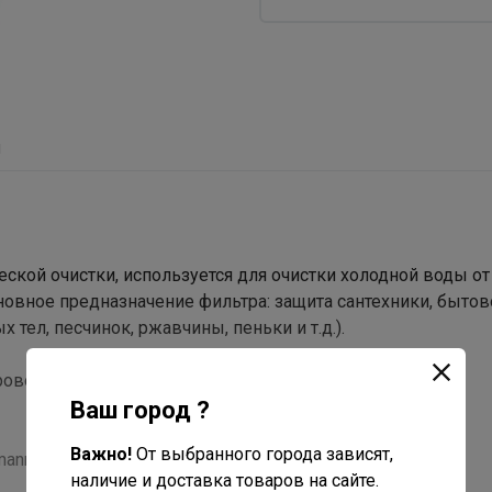
ы
еской очистки, используется для очистки холодной воды от
овное предназначение фильтра: защита сантехники, бытов
тел, песчинок, ржавчины, пеньки и т.д.).
роводе чашей вниз. Имеет большой запас прочности по
Ваш город ?
Важно!
От выбранного города зависят,
mann.
наличие и доставка товаров на сайте.