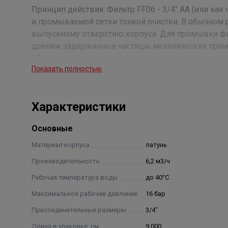
Принцип действия: Фильтр FF06 - 3/4" AA (или как
и промываемой сетки тонкой очистки. В обычном 
выпускному отверстию корпуса. Для промывки фи
дренаж задержанные частицы механических приме
обеспечивается и в процессе промывки.
Показать полностью
Фильтр поставляется в комплекте с резьбовыми ш
Характеристики
Преимущества модели:
компактные размеры;
Основные
спроектирован для монтажа в ограниченных 
Материал корпуса
латунь
Производительность
6,2 м3/ч
Рабочая температура воды
до 40°С
Максимальное рабочее давление
16 бар
Присоединительные размеры
3/4"
Длина в упаковке, см.
9.000