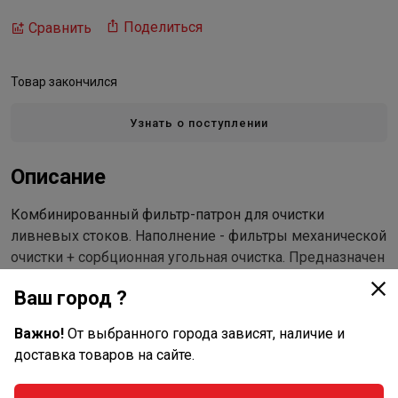
Поделиться
Сравнить
Товар закончился
Узнать о поступлении
Описание
Комбинированный фильтр-патрон для очистки
ливневых стоков. Наполнение - фильтры механической
очистки + сорбционная угольная очистка. Предназначен
для установки в ЖБИ колодце.
Ваш город ?
Производительность
Важно!
От выбранного города зависят, наличие и
м3/час 4 - 8
доставка товаров на сайте.
л/с 1,2 - 2,5