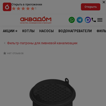
Открыть в приложении
Открыть
1
АКЦИИ ⭐
КОТЛЫ
НАСОСЫ
ВОДОНАГРЕВАТЕЛИ
ФИЛЬ
Фильтр-патроны для ливневой канализации
нет отзывов