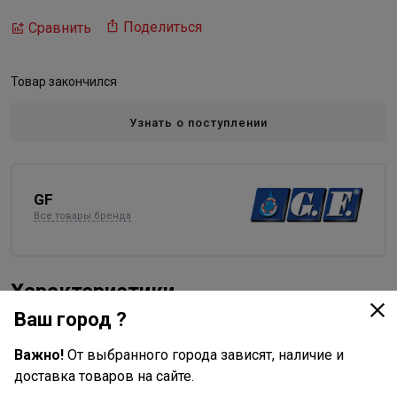
Поделиться
Сравнить
Товар закончился
Узнать о поступлении
GF
Все товары бренда
Характеристики
Ваш город ?
Основные
Важно!
От выбранного города зависят, наличие и
Длина в упаковке, см.
13.500
доставка товаров на сайте.
Ширина в упаковке, см.
8.500