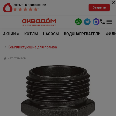
Открыть в приложении
Открыть
1
АКЦИИ ⭐
КОТЛЫ
НАСОСЫ
ВОДОНАГРЕВАТЕЛИ
ФИЛЬ
Комплектующие для полива
нет отзывов