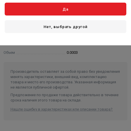
Высота в упаковке, см.
2.500
Да
Вес в упаковке, кг
0.015
Высота
10
Нет, выбрать другой
Длина
20
Ширина
10
Объем
0.0003
Производитель оставляет за собой право без уведомления
менять характеристики, внешний вид, комплектацию
товара и место его производства. Указанная информация
не является публичной офертой.
Предложение по продаже товара действительно в течение
срока наличия этого товара на складе.
Нашли ошибку в характеристиках или описании товара?