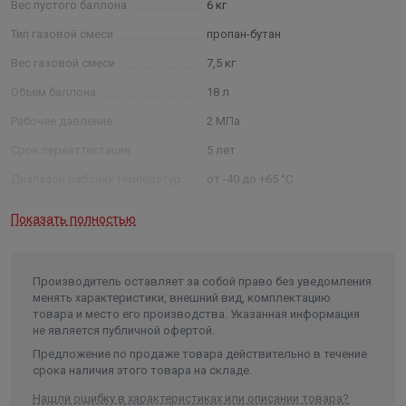
Легкий вес;
Вес пустого баллона
6 кг
Видимость уровня газа;
Тип газовой смеси
пропан-бутан
Абсолютная взрывобезопасность;
Вес газовой смеси
7,5 кг
Антикоррозийность;
Материал корпуса исключает искрообразование;
Объем баллона
18 л
Привлекательный дизайн.
Рабочее давление
2 МПа
Срок переаттестации
5 лет
Диапазон рабочих температур
от -40 до +65 °C
Длина в упаковке, см.
50.000
Показать полностью
Ширина в упаковке, см.
31.000
Высота в упаковке, см.
31.000
Производитель оставляет за собой право без уведомления
Вес в упаковке, кг
6.000
менять характеристики, внешний вид, комплектацию
товара и место его производства. Указанная информация
Высота без упаковки
49,2 см
не является публичной офертой.
Ширина без упаковки
30,2 см
Предложение по продаже товара действительно в течение
срока наличия этого товара на складе.
Нашли ошибку в характеристиках или описании товара?