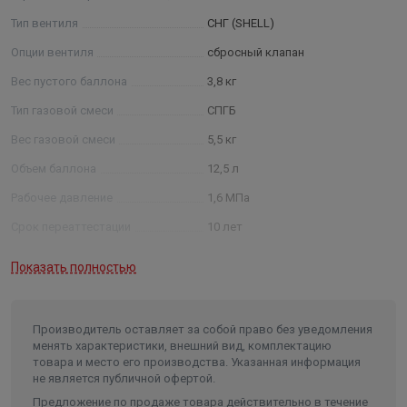
Тип вентиля
СНГ (SHELL)
Опции вентиля
сбросный клапан
Вес пустого баллона
3,8 кг
Тип газовой смеси
СПГБ
Вес газовой смеси
5,5 кг
Объем баллона
12,5 л
Рабочее давление
1,6 МПа
Срок переаттестации
10 лет
Диапазон рабочих температур
от -40 до +50 °C
Показать полностью
Длина в упаковке, см.
30.500
Ширина в упаковке, см.
30.500
Производитель оставляет за собой право без уведомления
Высота в упаковке, см.
38.400
менять характеристики, внешний вид, комплектацию
товара и место его производства. Указанная информация
Вес в упаковке, кг
4.000
не является публичной офертой.
Высота без упаковки
38,4 см
Предложение по продаже товара действительно в течение