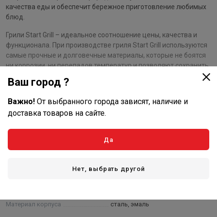
качества еды и обеспечит бережное приготовление любимых
блюд.
Грили Start Grill – идеальное соотношение цены, качества и
функционала. При производстве гриля Start Grill используются
самые прочные и долговечные материалы, которые не боятся
ни коррозии, ни перепадов температур и позволяют сохранить
презентабельный вид изделия на многие годы.
Ваш город ?
Перед сборкой гриля ознакомьтесь с инструкцией, которая
входит в комплектацию модели, а также следуйте всем
Важно!
От выбранного города зависят, наличие и
правилам эксплуатации.
доставка товаров на сайте.
Показать полностью
Да
Характеристики
Нет, выбрать другой
Основные
Гарантия от производителя, мес.
12
Материал корпуса
сталь, эмаль