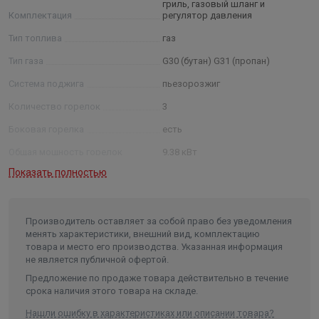
гриль, газовый шланг и
Комплектация
регулятор давления
Тип топлива
газ
Тип газа
G30 (бутан) G31 (пропан)
Система поджига
пьезорозжиг
Количество горелок
3
Боковая горелка
есть
Общая мощность горелок
9,38 кВт
Показать полностью
Размер жарочной поверхности
63,5х40,6 см
Термометр
да
Материал решетки
хромированная сталь
Производитель оставляет за собой право без уведомления
менять характеристики, внешний вид, комплектацию
Толщина металла
от 0,6 до 0,9 мм
товара и место его производства. Указанная информация
не является публичной офертой.
Размер в собранном виде
(ВхГхШ)
136,5 х 53,4 х 110,5 см
Предложение по продаже товара действительно в течение
срока наличия этого товара на складе.
Длина в упаковке, см.
80.000
Нашли ошибку в характеристиках или описании товара?