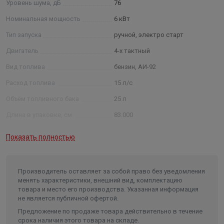
Уровень шума, дБ
76
AVR: +
Датчик моточасов: +
Номинальная мощность
6 кВт
Вольтметр: +
Тип запуска
ручной, электро старт
Защита по уровню масла: +
Двигатель
4-х тактный
Защита от перегрузки: +
Защита от короткого замыкания: +
Вид топлива
бензин, АИ-92
Акк. батарея: +
Расход топлива
15 л/с
Комплект колес / ручки: +
Объём топливного бака
25 л
Длина в упаковке, см.
83.000
Ширина в упаковке, см.
57.000
Показать полностью
Высота в упаковке, см.
57.000
Вес в упаковке, кг
87.000
Производитель оставляет за собой право без уведомления
менять характеристики, внешний вид, комплектацию
товара и место его производства. Указанная информация
не является публичной офертой.
Предложение по продаже товара действительно в течение
срока наличия этого товара на складе.