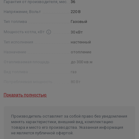
Гарантия от производителя, мес.
36
Напряжение, Вольт
220 В
Тип топлива
Газовый
Мощность котла, кВт
30 кВт
Тип исполнения
настенный
Назначение
отопление
Отапливаемая площадь
до 300 кв.м
Вид топлива
газ
Потребляемая мощность
80 Вт
Максимальная температура
Показать полностью
нагрева воды
от 82 °C гвс 60 °C
Диаметр патрубка дымохода
60/100 мм, 80/125 мм
Производитель оставляет за собой право без уведомления
вг 3/4", вхв 1/2", вгв 1/2", плко
Присоединительные размеры
3/4", олко 3/4"
менять характеристики, внешний вид, комплектацию
товара и место его производства. Указанная информация
Высота без упаковки
77 см
не является публичной офертой.