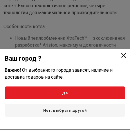
котёл. Высокотехнологичное решение, четыре
технологии для максимальной производительности.
Особенности котла:
Новый теплообменник XtraTech™ — эксклюзивная
разработка* Ariston, максимум долговечности
Большой сенсорный дисплей с русскоязычным
Ваш город ?
меню
Система автоматической адаптации к параметрам
Важно!
От выбранного города зависят, наличие и
газа
доставка товаров на сайте.
Компактная структура впишется везде
Подключитесь к Ariston NET с помощью
Да
дополнительных аксессуаров
Показать полностью
Диапазон модуляции 1:10
Звукоизолирующие панели и шумоглушитель
Характеристики
Нет, выбрать другой
Контроль качества на каждом этапе
производства. Произведено в Италии из лучших
Основные
европейских комплектующих