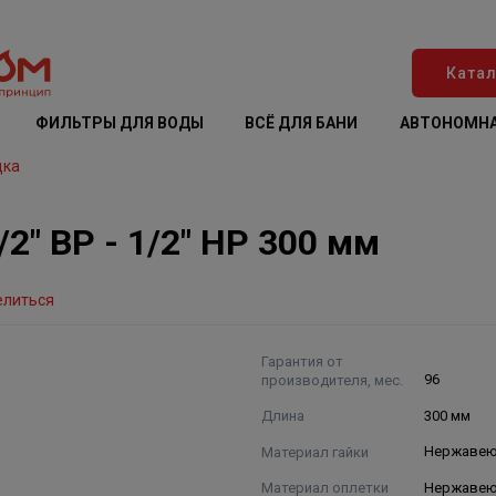
Катал
ФИЛЬТРЫ ДЛЯ ВОДЫ
ВСЁ ДЛЯ БАНИ
АВТОНОМНА
дка
/2" ВР - 1/2" НР 300 мм
елиться
Гарантия от
производителя, мес.
96
Длина
300 мм
Материал гайки
Нержавею
Материал оплетки
Нержавею