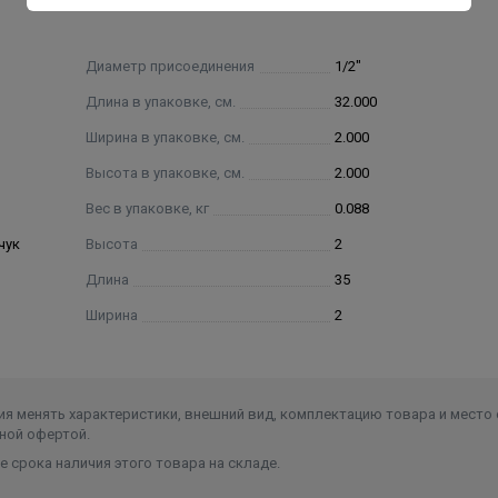
Диаметр присоединения
1/2"
Длина в упаковке, см.
32.000
Ширина в упаковке, см.
2.000
Высота в упаковке, см.
2.000
Вес в упаковке, кг
0.088
чук
Высота
2
Длина
35
Ширина
2
я менять характеристики, внешний вид, комплектацию товара и место 
ной офертой.
 срока наличия этого товара на складе.