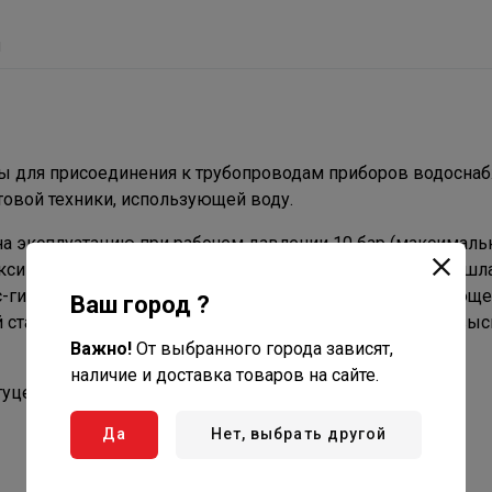
ы
ены для присоединения к трубопроводам приборов водосна
товой техники, использующей воду.
 на эксплуатацию при рабочем давлении 10 бар (максималь
аксимальная температура – 100 °C). Внутренний диаметр шла
есс-гильзы и оплетка подводок изготовлены из нержавеюще
Ваш город ?
 стали позволило исключить излом этого элемента, повыс
Важно!
От выбранного города зависят,
наличие и доставка товаров на сайте.
уцер, диаметр присоединения – 1/2”.
Да
Нет, выбрать другой