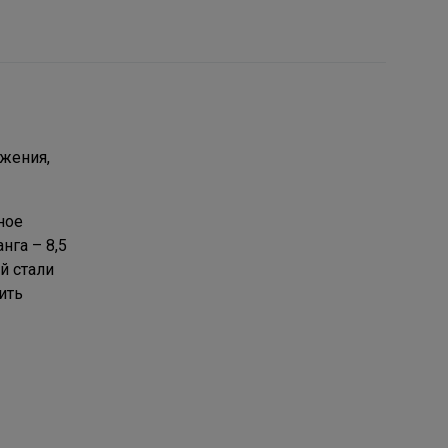
бжения,
ное
нга – 8,5
й стали
ить