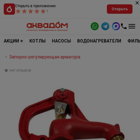
Открыть в приложении
Открыть
1
АКЦИИ ⭐
КОТЛЫ
НАСОСЫ
ВОДОНАГРЕВАТЕЛИ
ФИЛЬ
Запорно-регулирующая арматура
нет отзывов