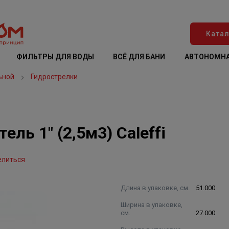
Катал
ФИЛЬТРЫ ДЛЯ ВОДЫ
ВСЁ ДЛЯ БАНИ
АВТОНОМНА
ьной
Гидрострелки
ль 1" (2,5м3) Caleffi
елиться
Длина в упаковке, см.
51.000
Ширина в упаковке,
см.
27.000