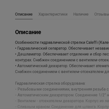
Описание
Характеристики
Наличие
Отзыв
Описание
Особенности гидравлической стрелки Caleffi (Кале
• Гидравлический сепаратор. Обеспечивает незав
• Дешламатор. Обеспечивает отделение и сбор пес
контурах. Снабжен соединением с вентилем-отсек
• Автоматический деаэратор. Обеспечивает атемат
Снабжен соединением с вентилем-отсекателем дл
Гидравлическая стрелка оборудована:
- Резьбовыми соединениями, внутренняя резьба с на
- Автоматическим деаэратором. Соединение 1/2" на
- Вентилем - отсекателем деаэратора. Корпус из л
- Сливным краном. Соединение для шланга. Корпус