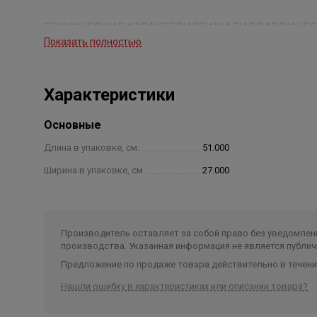
ТЕХНИЧЕСКИЕ ХАРАКТЕРИСТИКИ ГИДРАВЛИЧЕСКИ
Показать полностью
- Максимальное рабочее давление: 10
- Диапазон рабочей температуры: 0 - 110°С
- Используемые текучие среды: вода, неопасные 
Характеристики
- Максимальное процентное количество гликоля: 
- Корпус гидрострелок изготовлен из стали, окр
Основные
- Корпус деаэратора, корпус отсекателя и сливног
- Поплавок деаэратора: у резьбовых моделей - PP
Длина в упаковке, см.
51.000
Ширина в упаковке, см.
27.000
Производитель оставляет за собой право без уведомлени
производства. Указанная информация не является публич
Предложение по продаже товара действительно в течение
Нашли ошибку в характеристиках или описании товара?