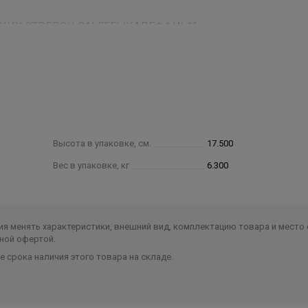
Х СТРЕЛОК CALEFFI (КАЛЕФФИ) 1":
растворы с этиленгликолем.
30%
ашенной эпоксидными порошками.
о вентиля изготовлен из латуни
, у фланцевых - нержавеющая сталь.
Высота в упаковке, см.
17.500
Вес в упаковке, кг
6.300
я менять характеристики, внешний вид, комплектацию товара и место 
ной офертой.
 срока наличия этого товара на складе.