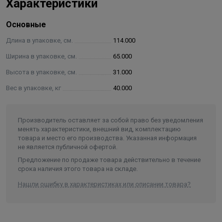
соосной схемы и встроенного сепаратора
Характеристики
Характеристики:
Основные
Материал Конструкционная сталь 092ГС
Длина в упаковке, см.
114.000
Ширина в упаковке, см.
65.000
Соединительные размеры
Высота в упаковке, см.
31.000
Котловой контур 4" Ду100
Вес в упаковке, кг
40.000
Контуры потребителей 3" Ду50
Воздушник 1/2" Ду15
Производитель оставляет за собой право без уведомления
менять характеристики, внешний вид, комплектацию
Отводчик для шлама 1 1/2" Ду40
товара и место его производства. Указанная информация
не является публичной офертой.
Мощность до 1000 кВт
Предложение по продаже товара действительно в течение
Пропускная способность (kvs) 43 м³/ч
срока наличия этого товара на складе.
Нашли ошибку в характеристиках или описании товара?
Предельная температура теплоносителя 110 С
Максимальное давление 10 бар