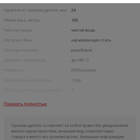
Основные
Гарантия от производителя, мес.
24
Объем бака, литры
100
Рабочая среда
чистая вода
Материал бака
нержавеющая сталь
Тип подключения
резьбовое
Диапазон температур
до +90 °С
Мембрана
EPDM резина
Максимальное давление
6 бар
Присоединительные размеры
1"
Длина в упаковке, см.
38.000
Показать полностью
Ширина в упаковке, см.
38.000
Высота в упаковке, см.
82.000
Производитель оставляет за собой право без уведомления
Вес в упаковке, кг
17.000
менять характеристики, внешний вид, комплектацию
товара и место его производства. Указанная информация