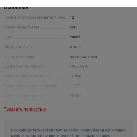
Основные
Гарантия от производителя, мес.
12
Объем бака, литры
500
Цвет
синий
Материал бака
сталь
Тип подключения
вертикальный
Диапазон температур
-10...+99°С
Максимальное давление
10 бар
Присоединительные размеры
1 1/2"
Длина в упаковке, см.
78.000
Ширина в упаковке, см.
78.000
Показать полностью
Высота в упаковке, см.
155.000
Вес в упаковке, кг
107.000
Производитель оставляет за собой право без уведомления
Высота
1550
менять характеристики, внешний вид, комплектацию