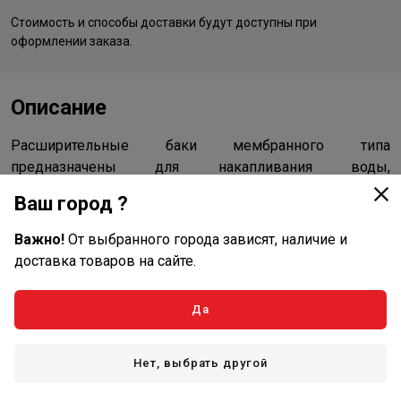
Стоимость и способы доставки будут доступны при
оформлении заказа.
Описание
Расширительные баки мембранного типа
предназначены для накапливания воды,
предотвращения гидроударов и поддержания
Ваш город ?
постоянного давления в системах индивидуального и
промышленного водоснабжения. Конструктивно
Важно!
От выбранного города зависят, наличие и
представляют собой стальной сосуд, внутри которого
доставка товаров на сайте.
расположена мембрана из каучука EPDM. Материал
мембраны гигиеничен. Горловина мембраны
Да
герметично соединена с крышкой бака с
присоединительными патрубками.
Нет, выбрать другой
Характеристики