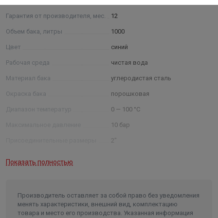
Основные
Гарантия от производителя, мес.
12
Объем бака, литры
1000
Цвет
синий
Рабочая среда
чистая вода
Материал бака
углеродистая сталь
Окраска бака
порошковая
Диапазон температур
0 — 100 °С
Максимальное давление
10 бар
Присоединительные размеры
2"
Длина в упаковке, см.
93.000
Показать полностью
Ширина в упаковке, см.
93.000
Высота в упаковке, см.
197.000
Производитель оставляет за собой право без уведомления
Вес в упаковке, кг
219.000
менять характеристики, внешний вид, комплектацию
товара и место его производства. Указанная информация