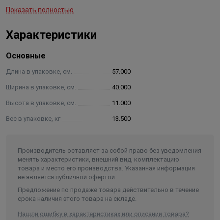
Показать полностью
Каждое изделие проходит следующие процессы:
Характеристики
Обработка поверхности – электролитическая
полировка, позволяет получить гладкую поверхность,
Основные
устранить микроскопические дефекты, повысить
коррозионную стойкость.
Длина в упаковке, см.
57.000
Высокотемпературный нагрев – быстрое охлаждение –
Ширина в упаковке, см.
40.000
этот комплексное улучшение коррозионной стойкости,
Высота в упаковке, см.
11.000
механических свойств и размерной стабильности.
Размагничивание – снижение магнитных свойств
Вес в упаковке, кг
13.500
продукта до крайне низкого уровня, минимизирует
прилипание к поверхности примесей, тем самым
Производитель оставляет за собой право без уведомления
продлевая срок службы продукта.
менять характеристики, внешний вид, комплектацию
Гидроразделитель нержавеющий с коллектором
товара и место его производства. Указанная информация
горизонтальный двусторонний
не является публичной офертой.
Предложение по продаже товара действительно в течение
срока наличия этого товара на складе.
Материал: Нержавеющая сталь AISI 304
Нашли ошибку в характеристиках или описании товара?