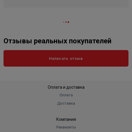
Максимальное рабочее давление: 10 атм
Количество контуров: 3
Толщина стали корпуса: 3 мм
Отзывы реальных покупателей
Толщина стали патрубков: 2,5 мм
В комплекте: автоматический воздухоотводчик,
Написать отзыв
дренажный кран, магнитный уловитель шлама,
термоманометр, крепежный кронштейн
Оплата и доставка
Оплата
Доставка
Компания
Реквизиты