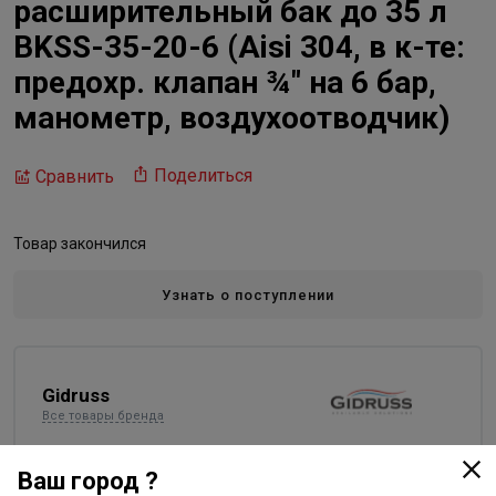
расширительный бак до 35 л
BKSS-35-20-6 (Aisi 304, в к-те:
предохр. клапан ¾″ на 6 бар,
манометр, воздухоотводчик)
Поделиться
Сравнить
Товар закончился
Узнать о поступлении
Gidruss
Все товары бренда
Ваш город ?