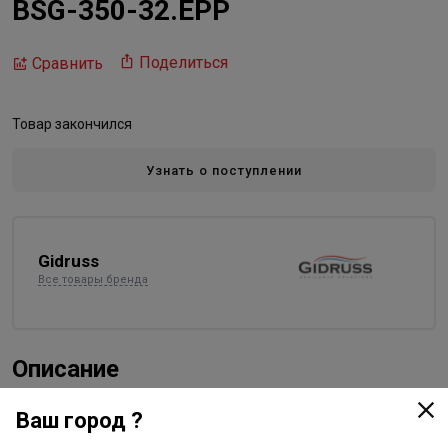
BSG-350-32.EPP
Поделиться
Сравнить
Товар закончился
Узнать о поступлении
Gidruss
Все товары бренда
Описание
Группа безопасности устанавливается на подающей
Ваш город ?
линии котла или контура отопления после