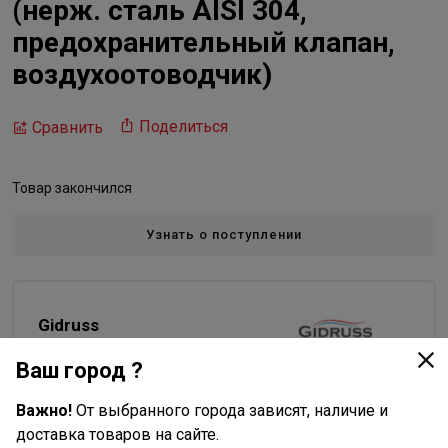
(нерж. сталь AISI 304,
предохранительный клапан,
воздухоотоводчик)
Поделиться
Сравнить
Товар закончился
Узнать о поступлении
Gidruss
Все товары бренда
Ваш город ?
Важно!
От выбранного города зависят, наличие и
Описание
доставка товаров на сайте.