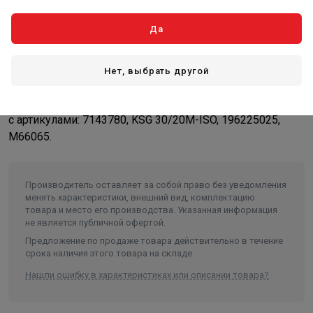
Группа безопасности необходима для защиты котла и
Да
других элементов системы отопления от 60 до 100 кВт,
удаления из теплоносителя воздуха и индикации
рабочего давления. Гарантия на основание 12 лет!
Нет, выбрать другой
Является достойным аналогом европейской продукции
с артикулами: 7143780, KSG 30/20M-ISO, 196225025,
M66065.
Производитель оставляет за собой право без уведомления
менять характеристики, внешний вид, комплектацию
товара и место его производства. Указанная информация
не является публичной офертой.
Предложение по продаже товара действительно в течение
срока наличия этого товара на складе.
Нашли ошибку в характеристиках или описании товара?