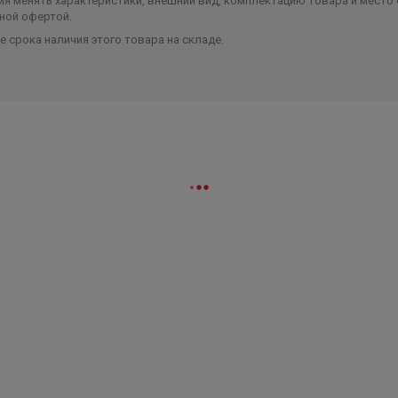
я менять характеристики, внешний вид, комплектацию товара и место 
ной офертой.
 срока наличия этого товара на складе.