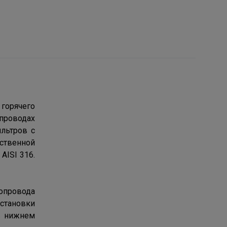
горячего
опроводах
льтров с
ественной
АISI 316.
бопровода
установки
в нижнем