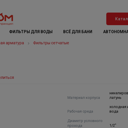
Катал
ФИЛЬТРЫ ДЛЯ ВОДЫ
ВСЁ ДЛЯ БАНИ
АВТОНОМНА
ая арматура
Фильтры сетчатые
елиться
никелиро
Материал корпуса
латунь
холодная 
Рабочая среда
вода
Диаметр условного
прохода
1/2"