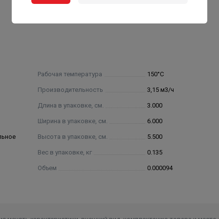
Рабочая температура
150°С
Производительность
3,15 м3/ч
Длина в упаковке, см.
3.000
Ширина в упаковке, см.
6.000
льное
Высота в упаковке, см.
5.500
Вес в упаковке, кг
0.135
Объем
0.000094