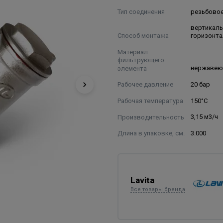
Тип соединения
резьбово
вертикаль
Способ монтажа
горизонт
Материал
фильтрующего
элемента
нержавею
Рабочее давление
20 бар
Рабочая температура
150°С
Производительность
3,15 м3/ч
Длина в упаковке, см.
3.000
Lavita
Все товары бренда