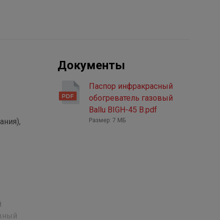
Документы
Паспор инфракрасный
обогреватель газовый
Ballu BIGH-45 B.pdf
ания),
Размер: 7 МБ
й
ивный