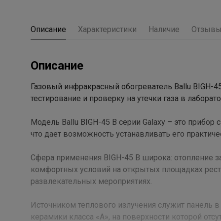
Описание
Характеристики
Наличие
Отзыв
Описание
Газовый инфракрасный обогреватель Ballu BIGH-4
тестирование и проверку на утечки газа в лаборат
Модель Ballu BIGH-45 B серии Galaxy – это прибор
что дает возможность устанавливать его практичес
Сфера применения BIGH-45 B широка: отопление з
комфортных условий на открытых площадках рест
развлекательных мероприятиях.
Источником теплового излучения служит панель в
керамики класса «А», на поверхности которой от