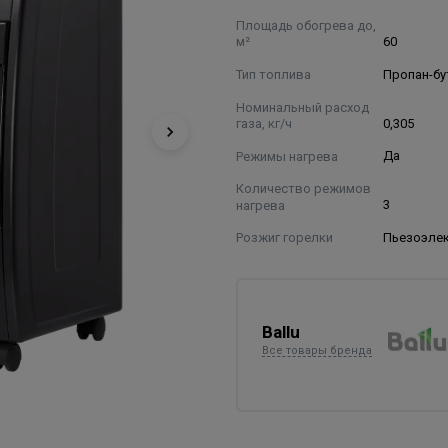
Площадь обогрева до,
м²
60
Тип топлива
Пропан-бу
Номинальный расход
газа, кг/ч
0,305
Режимы нагрева
Да
Количество режимов
нагрева
3
Розжиг горелки
Пьезоэле
Ballu
Все товары бренда