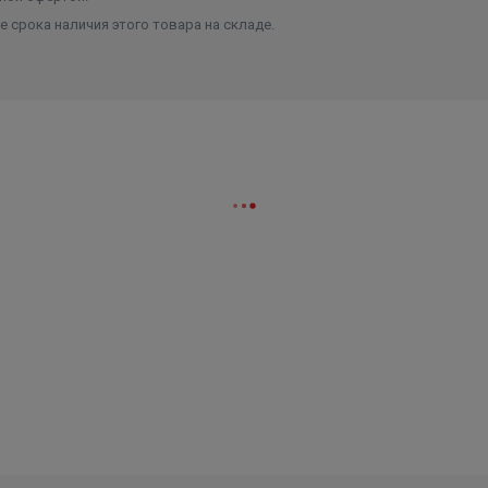
 срока наличия этого товара на складе.
орпуса
ены
ибора