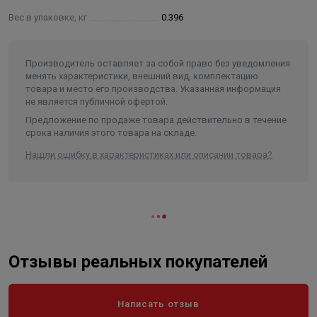
Вес в упаковке, кг
0.396
Питание
5V DC
Порт
1x10/100 порт LAN
Тип подключения
беспроводной, ZigBee 2.4 GHz
Производитель оставляет за собой право без уведомления
менять характеристики, внешний вид, комплектацию
Размеры [мм]
H=55.5 Ø=90
товара и место его производства. Указанная информация
не является публичной офертой.
Предложение по продаже товара действительно в течение
срока наличия этого товара на складе.
Нашли ошибку в характеристиках или описании товара?
Отзывы реальных покупателей
Написать отзыв