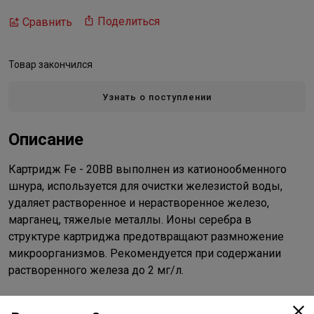
Поделиться
Сравнить
Товар закончился
Узнать о поступлении
Описание
Картридж Fe - 20BB выполнен из катионообменного
шнура, используется для очистки железистой воды,
удаляет растворенное и нерастворенное железо,
марганец, тяжелые металлы. Ионы серебра в
структуре картриджа предотвращают размножение
микроорганизмов. Рекомендуется при содержании
растворенного железа до 2 мг/л.
Характеристики