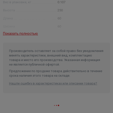
Вес в упаковке, кг
0.107
Высота
250
Длина
60
Ширина
60
Показать полностью
Объем
0.0001
Производитель оставляет за собой право без уведомления
менять характеристики, внешний вид, комплектацию
товара и место его производства. Указанная информация
не является публичной офертой.
Предложение по продаже товара действительно в течение
срока наличия этого товара на складе.
Нашли ошибку в характеристиках или описании товара?