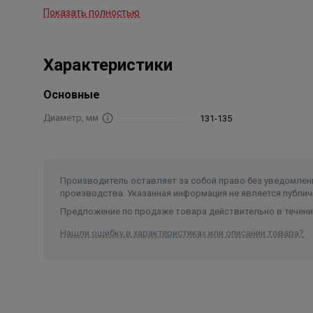
Показать полностью
Звукопоглощение: в соответствии с DIN 4109
Термостойкость: от -50 °C до +110 °C
Огнестойкость: класс B2 в соответствии с DIN 4102
Характеристики
Основные
Диаметр, мм
131-135
Производитель оставляет за собой право без уведомлени
производства. Указанная информация не является публич
Предложение по продаже товара действительно в течение
Нашли ошибку в характеристиках или описании товара?