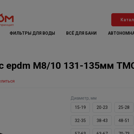
Катал
ФИЛЬТРЫ ДЛЯ ВОДЫ
ВСЁ ДЛЯ БАНИ
АВТОНОМНА
 с epdm M8/10 131-135мм ТМ
елиться
Диаметр, мм
15-19
20-23
25-28
32-35
38-43
48-51
57-63
63-67
70-73