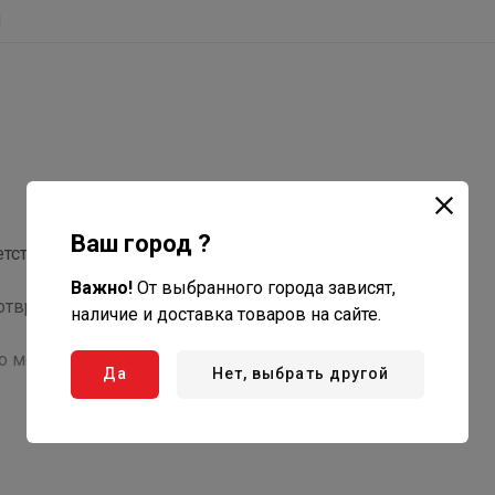
ы
Ваш город ?
етствии с различными
Важно!
От выбранного города зависят,
отвращения выпадания
наличие и доставка товаров на сайте.
во монтажа
Да
Нет, выбрать другой
иликона