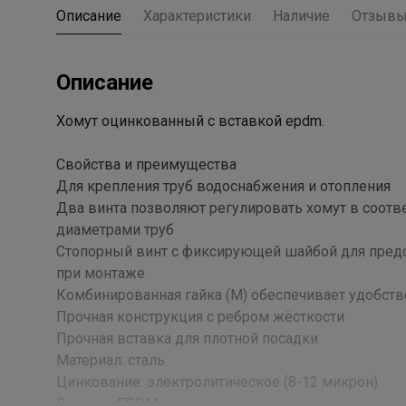
Описание
Характеристики
Наличие
Отзыв
Описание
Хомут оцинкованный с вставкой epdm.
Свойства и преимущества
Для крепления труб водоснабжения и отопления
Два винта позволяют регулировать хомут в соотв
диаметрами труб
Стопорный винт с фиксирующей шайбой для пред
при монтаже
Комбинированная гайка (M) обеспечивает удобст
Прочная конструкция с ребром жёсткости
Прочная вставка для плотной посадки
Материал: сталь
Цинкование: электролитическое (8-12 микрон)
Вставка: EPDM; не содержит хлора; не содержит с