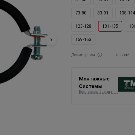
73-80
83-91
108-11
123-128
131-135
13
159-163
Диаметр, мм
131-135
Монтажные
Системы
Все товары бренда