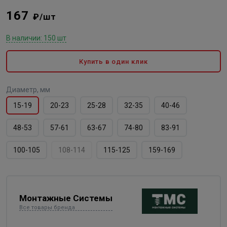
167
₽/шт
В наличии: 150 шт
Купить в один клик
Диаметр, мм
15-19
20-23
25-28
32-35
40-46
48-53
57-61
63-67
74-80
83-91
100-105
108-114
115-125
159-169
Монтажные Системы
Все товары бренда