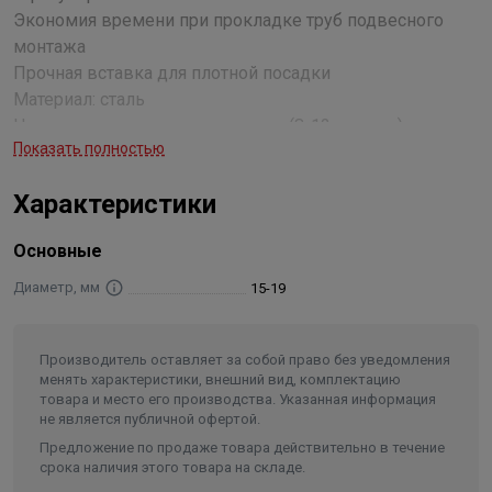
Экономия времени при прокладке труб подвесного
монтажа
Прочная вставка для плотной посадки
Материал: сталь
Цинкование: электролитическое (8-12 микрон)
Показать полностью
Вставка: EPDM; не содержит хлора; не содержит
силикона
Характеристики
Звукопоглощение: в соответствии с DIN 4109
Термостойкость: от -50 °C до +110 °C
Основные
Огнестойкость: класс B2 в соответствии с DIN 4102.
Диаметр, мм
15-19
Производитель оставляет за собой право без уведомления
менять характеристики, внешний вид, комплектацию
товара и место его производства. Указанная информация
не является публичной офертой.
Предложение по продаже товара действительно в течение
срока наличия этого товара на складе.