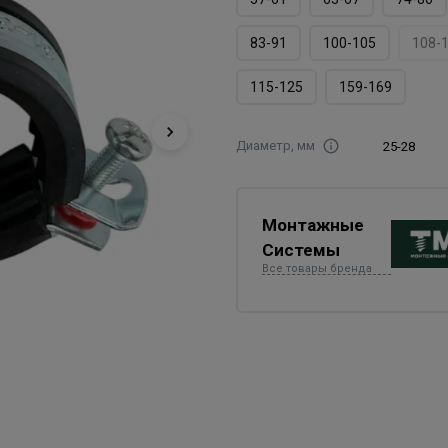
83-91
100-105
108-
115-125
159-169
Диаметр, мм
25-28
Монтажные
Системы
Все товары бренда