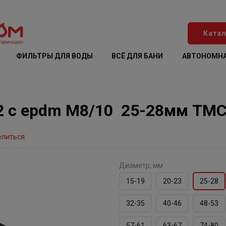
Катал
ФИЛЬТРЫ ДЛЯ ВОДЫ
ВСЁ ДЛЯ БАНИ
АВТОНОМНА
2 с epdm M8/10 25-28мм ТМ
елиться
Диаметр, мм
15-19
20-23
25-28
32-35
40-46
48-53
57-61
63-67
74-80