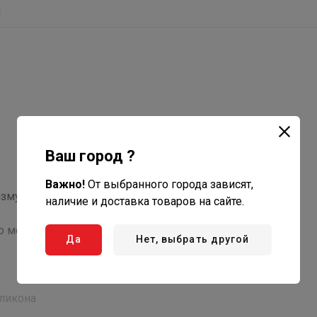
ы
Ваш город ?
Важно!
От выбранного города зависят,
у, трубу можно легко предварительно установить и
наличие и доставка товаров на сайте.
о монтажа
Да
Нет, выбрать другой
иликона