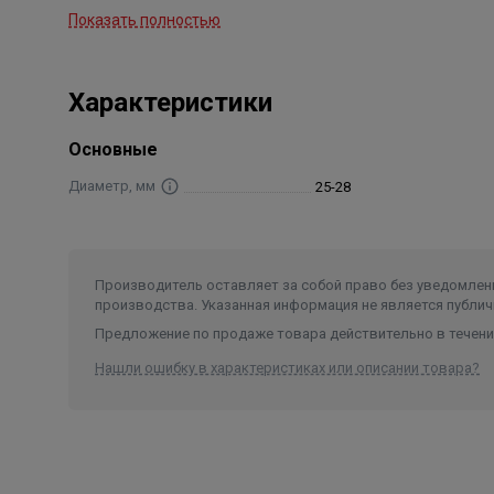
Показать полностью
Термостойкость: от -50 °C до +110 °C
Огнестойкость: класс B2 в соответствии с DIN 4102
Характеристики
Основные
Диаметр, мм
25-28
Производитель оставляет за собой право без уведомлени
производства. Указанная информация не является публич
Предложение по продаже товара действительно в течение
Нашли ошибку в характеристиках или описании товара?