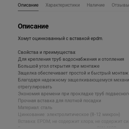
Описание
Характеристики
Наличие
Отзыв
Описание
Хомут оцинкованный с вставкой epdm.
Свойства и преимущества:
Для крепления труб водоснабжения и отопления
Большой угол открытия при монтаже
Защелка обеспечивает простой и быстрый монтаж
Благодаря надежному защелкивающемуся механизм
отрегулировать
Экономия времени при прокладке труб подвесног
Прочная вставка для плотной посадки
Материал: сталь
Цинкование: электролитическое (8-12 микрон)
Вставка: EPDM; не содержит хлора; не содержит с
Звукопоглощение: в соответствии с DIN 4109