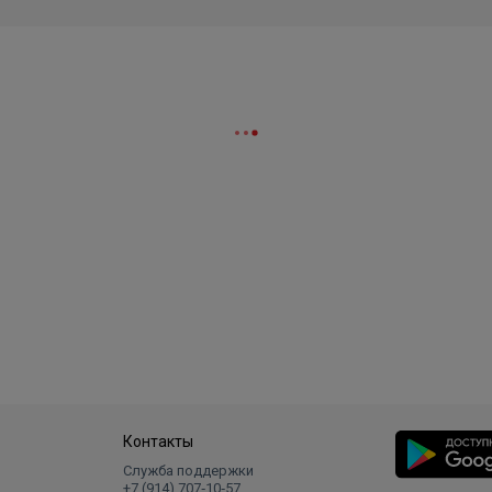
 минимизирует отрыв гайки при монтаже и эксплуатации.
существлять собственное производство резины из материа
с улучшенными эксплуатационными свойствами обеспечивае
; глушит вибрацию, сохраняет эластичность при температур
Дополнительную привлекательность к продукту добавляет
туру.
ный и прямой шлиц, который упрощает монтажные работы. 
величено количество витков резьбы в отверстиях под вин
знос резьбовой поверхности хомутов, тем самым увеличи
Контакты
тическое тестирование хомута на разрыв с гайкой на спец
Служба поддержки
ендованной нагрузки.
+7 (914) 707‑10‑57