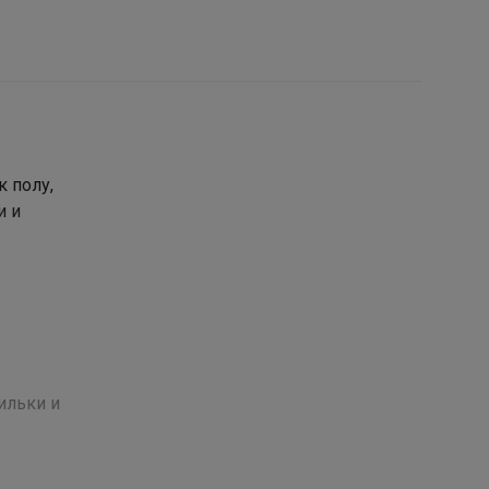
 полу,
и и
ильки и