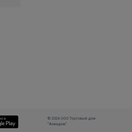
ла ТЭП, в
т
ах от –
 внешняя
Широкая
ты, что
вая их
© 2026 ООО Торговый дом
иальном
"Аквадом".
.