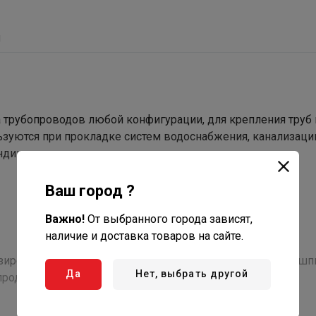
ы
трубопроводов любой конфигурации, для крепления труб к
ьзуются при прокладке систем водоснабжения, канализаци
ондиционирования.
Ваш город ?
Важно!
От выбранного города зависят,
наличие и доставка товаров на сайте.
ированная база и полный цикл процесса изготовления шп
Да
Нет, выбрать другой
продукта в оптимальные сроки.