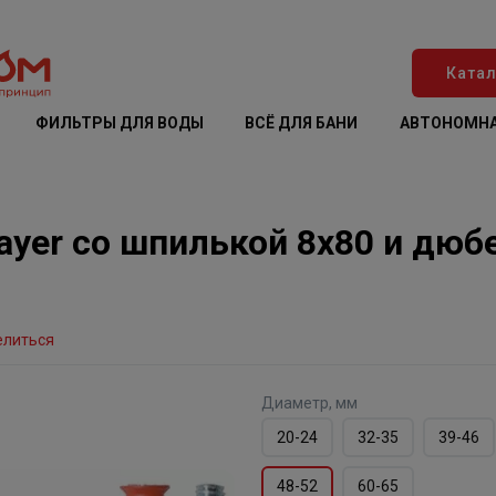
Катал
ФИЛЬТРЫ ДЛЯ ВОДЫ
ВСЁ ДЛЯ БАНИ
АВТОНОМНА
yer со шпилькой 8х80 и дюбел
елиться
Диаметр, мм
20-24
32-35
39-46
48-52
60-65