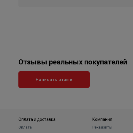
с поверхностью. Эта технологическая особенность
Резиновая прокладка
Наличие на производстве экструдера позволяет о
составе которого каучук. Резиновая подкладка 
надежное сцепление с трубой, улучшая показатели
50°С до +60°С и имеет длительный срок службы. 
отличительная особенность- зеленая полоса по кон
Отзывы реальных покупателей
Соединительные винты
Винт сантехнического хомута имеет крестообраз
Написать отзыв
головка винта предотвращает разрыв отверстия. У
дает большую надежность соединения и снижает и
срок службы.
Контроль качества
Оплата и доставка
Компания
Сварное соединение «гайка М8» проходит система
Оплата
Реквизиты
тест-станке. Нагрузка на отрыв гайки выше реком