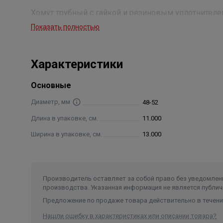
Хомут трубный с гайкой и резиновым уплотнителе
Показать полностью
Материал изготовления
Для изготовления хомута используется сталь вед
Характеристики
отечественным производителем стали минимизиру
надежность поставок сырья, и своевременное изг
Основные
Гальваническое покрытие
Диаметр, мм
48-52
Для производства хомута используется высокачес
Длина в упаковке, см.
11.000
дает высокую стойкость к коррозии. Толщина оци
Ширина в упаковке, см.
13.000
Процесс приварки гайки к хомуту до нанесения з
соединения деталей и увеличивает сроки эксплуат
Усиление конструкции
Производитель оставляет за собой право без уведомлени
производства. Указанная информация не является публич
Двойное ребро жесткости, проходящее по арочном
Предложение по продаже товара действительно в течение
существенно увеличить допустимые нагрузки.
Двойное ребро жесткости дает возможность каче
Нашли ошибку в характеристиках или описании товара?