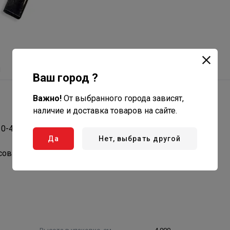
ы
Ваш город ?
Важно!
От выбранного города зависят,
наличие и доставка товаров на сайте.
0-400.
Да
Нет, выбрать другой
сов и фиксации уплотнительного кольца между ними.