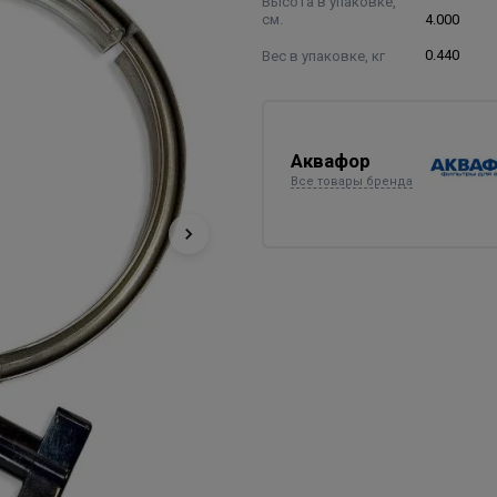
Высота в упаковке,
см.
4.000
Вес в упаковке, кг
0.440
Аквафор
Все товары бренда