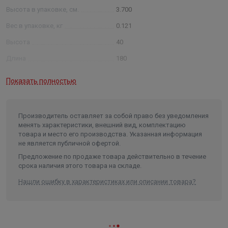
Высота в упаковке, см.
3.700
Вес в упаковке, кг
0.121
Высота
40
Длина
180
Ширина
180
Показать полностью
Объем
0.001296
Производитель оставляет за собой право без уведомления
менять характеристики, внешний вид, комплектацию
товара и место его производства. Указанная информация
не является публичной офертой.
Предложение по продаже товара действительно в течение
срока наличия этого товара на складе.
Нашли ошибку в характеристиках или описании товара?