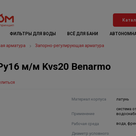
Катал
ФИЛЬТРЫ ДЛЯ ВОДЫ
ВСЁ ДЛЯ БАНИ
АВТОНОМНА
ая арматура
Запорно-регулирующая арматура
Ру16 м/м Kvs20 Benarmo
елиться
Материал корпуса
латунь
система о
Применение
водоснаб
Рабочая среда
вода, фре
Диаметр условного