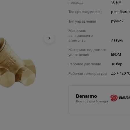
прохода
50 мм
Тип присоединения
резьбово
Тип управления
ручной
Материал
запирающего
элемента
латунь
Материал седлового
уплотнения
EPDM
Рабочее давление
16 бар
Рабочая температура
до + 120 °
Benarmo
Все товары бренда