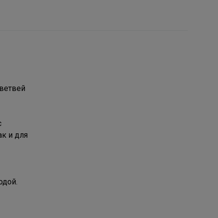
 ветвей
с
к и для
одой.