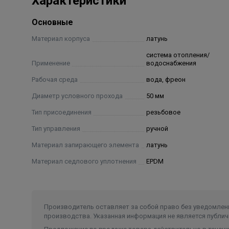
Характеристики
Основные
Материал корпуса
латунь
система отопления/
Применение
водоснабжения
Рабочая среда
вода, фреон
Диаметр условного прохода
50 мм
Тип присоединения
резьбовое
Тип управления
ручной
Материал запирающего элемента
латунь
Материал седлового уплотнения
EPDM
Производитель оставляет за собой право без уведомлени
производства. Указанная информация не является публич