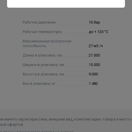
Рабочее давление
16 бар
Рабочая температура
до + 120 °С
Максимальная пропускная
способность
27 м3 /ч
Длина в упаковке, см.
21.000
Ширина в упаковке, см.
15.000
Высота в упаковке, см.
9.000
Вес в упаковке, кг
1.482
я менять характеристики, внешний вид, комплектацию товара и место 
ной офертой.