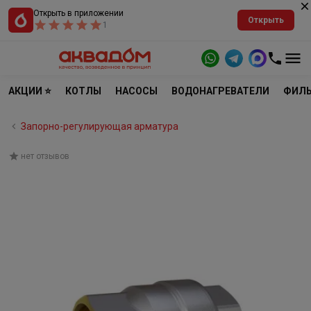
Открыть в приложении
Открыть
1
АКЦИИ ⭐
КОТЛЫ
НАСОСЫ
ВОДОНАГРЕВАТЕЛИ
ФИЛЬ
Запорно-регулирующая арматура
нет отзывов