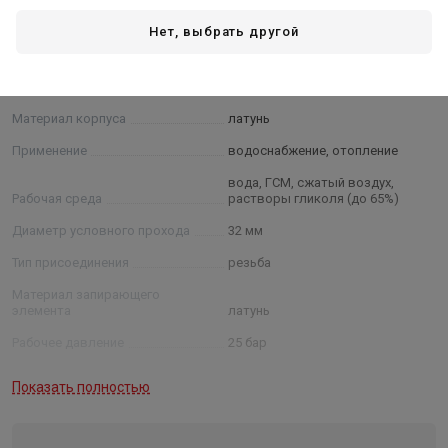
Характеристики
Нет, выбрать другой
Основные
Гарантия от производителя, мес.
120
Материал корпуса
латунь
Применение
водоснабжение, отопление
вода, ГСМ, сжатый воздух,
Рабочая среда
растворы гликоля (до 65%)
Диаметр условного прохода
32 мм
Тип присоединения
резьба
Материал запирающего
элемента
латунь
Рабочее давление
25 бар
Рабочая температура
-20 до +100 °С
Показать полностью
Максимальная пропускная
способность
19 м3/час