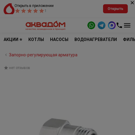
Открыть в приложении
Открыть
1
АКЦИИ ⭐
КОТЛЫ
НАСОСЫ
ВОДОНАГРЕВАТЕЛИ
ФИЛЬ
Запорно-регулирующая арматура
нет отзывов