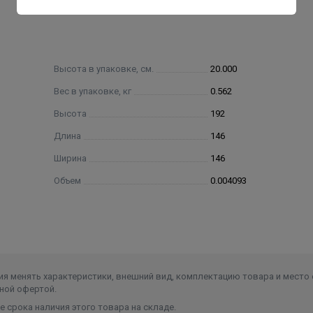
Высота в упаковке, см.
20.000
Вес в упаковке, кг
0.562
Высота
192
Длина
146
Ширина
146
Объем
0.004093
я менять характеристики, внешний вид, комплектацию товара и место 
ной офертой.
 срока наличия этого товара на складе.