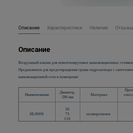
Описание
Характеристики
Наличие
Отзыв
Описание
Воздушный клапан для невентилируемых канализационных стояков с
Предназначен для предотвращения срыва гидрозатвора с сантехнич
канализационной сети в помещение
Про
Диаметр,
Наименование
Материал
спос
DN мм
50
HL900N
75
полипропилен
110