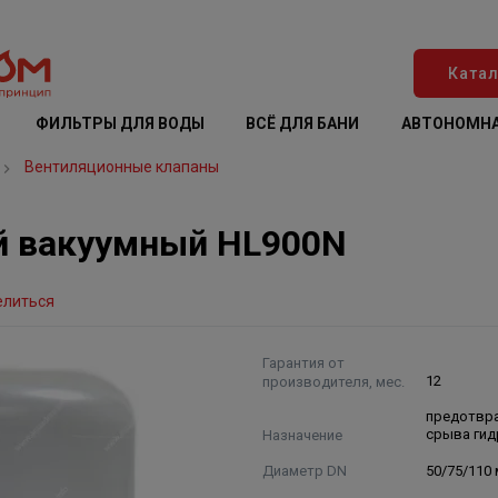
Катал
ФИЛЬТРЫ ДЛЯ ВОДЫ
ВСЁ ДЛЯ БАНИ
АВТОНОМНА
Вентиляционные клапаны
й вакуумный HL900N
елиться
Гарантия от
производителя, мес.
12
предотвр
Назначение
срыва ги
Диаметр DN
50/75/110 