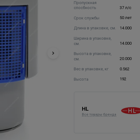
Пропускная
спосбность
37 л/с
Срок службы
50 лет
Длина в упаковке, см.
14.000
Ширина в упаковке,
см.
14.000
Высота в упаковке,
см.
20.000
Вес в упаковке, кг
0.562
Высота
192
HL
Все товары бренда