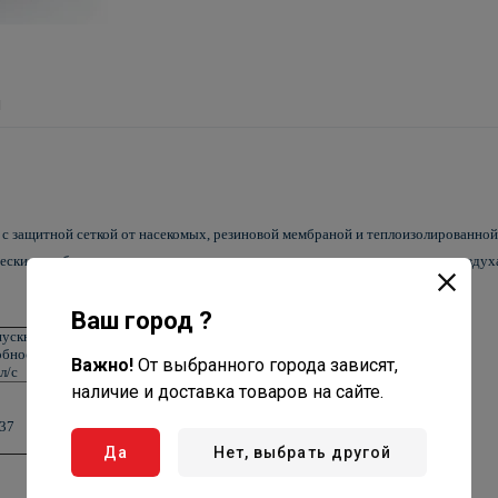
ы
 защитной сеткой от насекомых, резиновой мембраной и теплоизолированной
еских приборов, а также для предотвращения попадания загрязненного воздух
Ваш город ?
пускная
Вес,
обность,
Важно!
гр.
От выбранного города зависят,
л/с
наличие и доставка товаров на сайте.
37
550
Да
Нет, выбрать другой