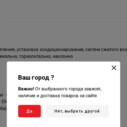
ы
ления, установок кондиционирования, систем сжатого воз
кально, горизонтально, наклонно.
Ваш город ?
Важно!
От выбранного города зависят,
 -20°C, 100°C°.
наличие и доставка товаров на сайте.
 EN ISO 228).
а) резьбой в размерах 1/2” — 4”
Да
Нет, выбрать другой