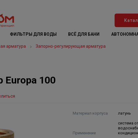
Катал
ФИЛЬТРЫ ДЛЯ ВОДЫ
ВСЁ ДЛЯ БАНИ
АВТОНОМНА
ая арматура
Запорно-регулирующая арматура
p Europa 100
елиться
Материал корпуса
латунь
система о
водоснаб
Применение
кондицио