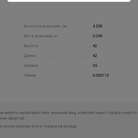
Высота в упаковке, см.
4.200
Вес в упаковке, кг
0.290
Высота
42
Длина
42
Ширина
65
Объем
0.000115
я менять характеристики, внешний вид, комплектацию товара и место 
ной офертой.
 срока наличия этого товара на складе.