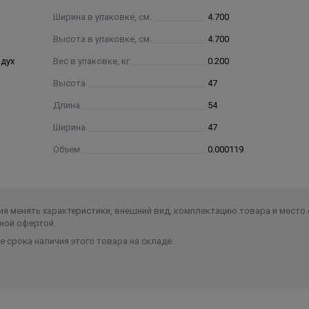
Ширина в упаковке, см.
4.700
Высота в упаковке, см.
4.700
здух
Вес в упаковке, кг
0.200
Высота
47
Длина
54
Ширина
47
Объем
0.000119
я менять характеристики, внешний вид, комплектацию товара и место 
ной офертой.
 срока наличия этого товара на складе.