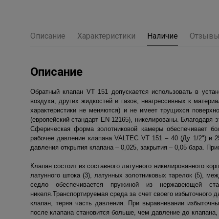
Описание
Характеристики
Наличие
Отзыв
Описание
Обратный клапан VT 151 допускается использовать в устано
воздуха, других жидкостей и газов, неагрессивных к матер
характеристики не меняются) и не имеет трущихся поверхн
(европейский стандарт EN 12165), никелированы. Благодаря э
Сферическая форма золотниковой камеры обеспечивает бо
рабочее давление клапана VALTEC VT 151 – 40 (Ду 1/2") и 
давления открытия клапана – 0,025, закрытия – 0,05 бара. Пр
Клапан состоит из составного латунного никелированного кор
латунного штока (3), латунных золотниковых тарелок (5), м
седло обеспечивается пружиной из нержавеющей стал
никеля.Транспортируемая среда за счет своего избыточного 
клапан, теряя часть давления. При выравнивании избыточны
после клапана становится больше, чем давление до клапана,