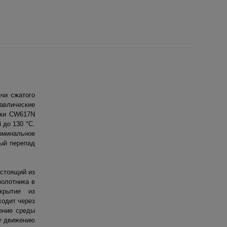
чи сжатого
равлические
рки CW617N
 до 130 °C.
оминальное
ный перепад
остоящий из
золотника в
крытие из
ходит через
ение среды
му движению