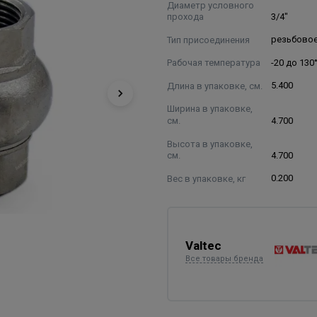
Диаметр условного
прохода
3/4"
Тип присоединения
резьбово
Рабочая температура
-20 до 130
Длина в упаковке, см.
5.400
Ширина в упаковке,
см.
4.700
Высота в упаковке,
см.
4.700
Вес в упаковке, кг
0.200
Valtec
Все товары бренда