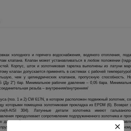
ы
вках холодного и горячего водоснабжения, водяного отопления, пода
иалам клапана. Клапан может устанавливаться в любом положении (гид
остей. Корпус, шток и золотниковая тарелка выполнены из латуни ма
тому клапан допускается применять в системах с рабочей температурой
льшую, чем у цилиндрических клапанов, пропускную способность. Н
25 (Ду 2") бар. Минимальное рабочее давление – 0,05 бара. Минималь
исоединительная резьба – внутренняя/внутренняя/
пуса (поз. 1 и 2) CW 617N, в котором расположен подвижный золотник, с
ежду которыми помещена золотниковая прокладка из EPDM (6). Возврат 
и(4-AISI 304). Латунные детали золотника имеют гальванопо
давления преодолевает сопротивление подпружиненного золотника и про
х давлений среды до и после клапана, а также в случае, когда давл
 пружина возвращает тарелки золотника в седло, препятствуя обратно