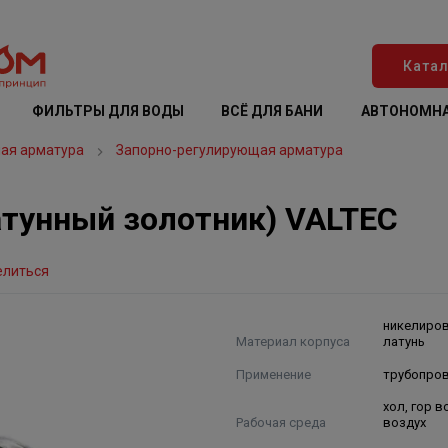
Катал
ФИЛЬТРЫ ДЛЯ ВОДЫ
ВСЁ ДЛЯ БАНИ
АВТОНОМНА
ая арматура
Запорно-регулирующая арматура
атунный золотник) VALTEC
елиться
никелиро
Материал корпуса
латунь
Применение
трубопро
хол, гор 
Рабочая среда
воздух