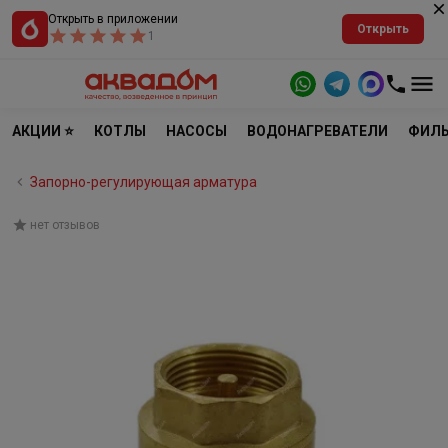
Открыть в приложении
Открыть
1
АКЦИИ ⭐
КОТЛЫ
НАСОСЫ
ВОДОНАГРЕВАТЕЛИ
ФИЛЬ
Запорно-регулирующая арматура
нет отзывов