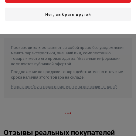
Высота в упаковке, см.
4.500
Нет, выбрать другой
Вес в упаковке, кг
0.132
Объем
0.0001
Производитель оставляет за собой право без уведомления
менять характеристики, внешний вид, комплектацию
товара и место его производства. Указанная информация
не является публичной офертой.
Предложение по продаже товара действительно в течение
срока наличия этого товара на складе.
Нашли ошибку в характеристиках или описании товара?
Отзывы реальных покупателей