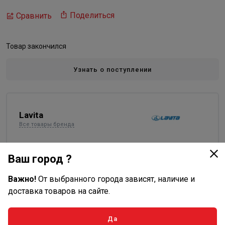
Поделиться
Сравнить
Товар закончился
Узнать о поступлении
Lavita
Все товары бренда
Ваш город ?
Характеристики
Важно!
От выбранного города зависят, наличие и
Основные
доставка товаров на сайте.
Длина в упаковке, см.
3.500
Да
Ширина в упаковке, см.
3.500