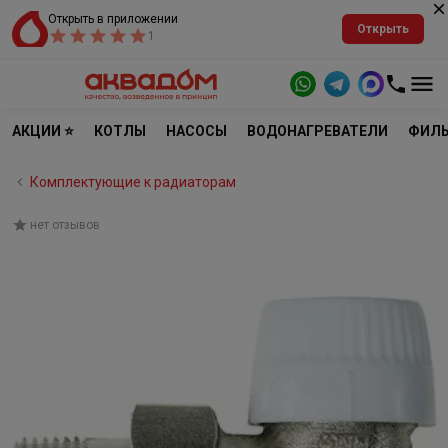
Открыть в приложении
Открыть
1
АКЦИИ ⭐
КОТЛЫ
НАСОСЫ
ВОДОНАГРЕВАТЕЛИ
ФИЛЬ
Комплектующие к радиаторам
нет отзывов