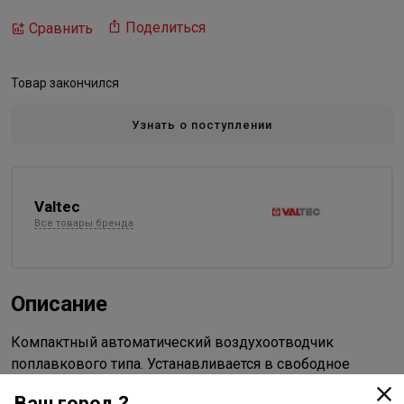
Поделиться
Сравнить
Товар закончился
Узнать о поступлении
Valtec
Все товары бренда
Описание
Компактный автоматический воздухоотводчик
поплавкового типа. Устанавливается в свободное
верхнее присоединительное отверстие отопительного
Ваш город ?