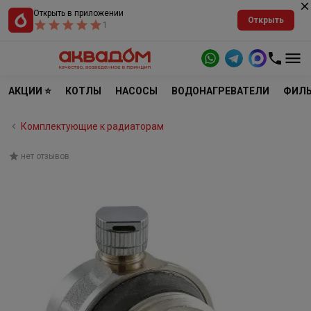
Открыть в приложении
Открыть
1
АКЦИИ ⭐
КОТЛЫ
НАСОСЫ
ВОДОНАГРЕВАТЕЛИ
ФИЛЬ
Комплектующие к радиаторам
нет отзывов