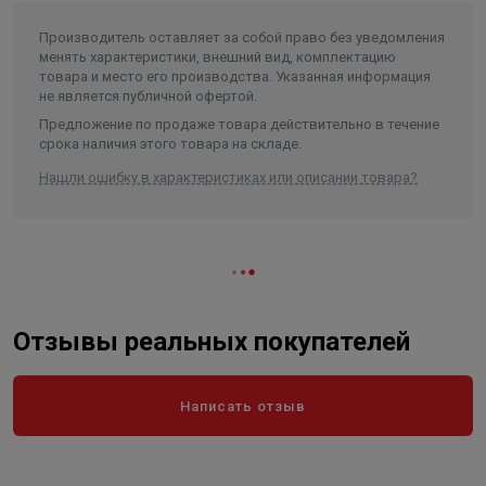
способность
2,5 м³/ч
Длина в упаковке, см.
13.000
Производитель оставляет за собой право без уведомления
менять характеристики, внешний вид, комплектацию
Ширина в упаковке, см.
9.000
товара и место его производства. Указанная информация
не является публичной офертой.
Высота в упаковке, см.
6.000
Предложение по продаже товара действительно в течение
Вес в упаковке, кг
0.504
срока наличия этого товара на складе.
Нашли ошибку в характеристиках или описании товара?
Отзывы реальных покупателей
Написать отзыв