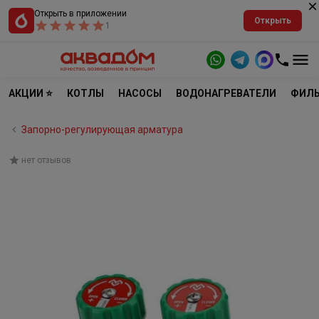
Открыть в приложении
Открыть
1
АКЦИИ ⭐
КОТЛЫ
НАСОСЫ
ВОДОНАГРЕВАТЕЛИ
ФИЛЬ
Запорно-регулирующая арматура
нет отзывов