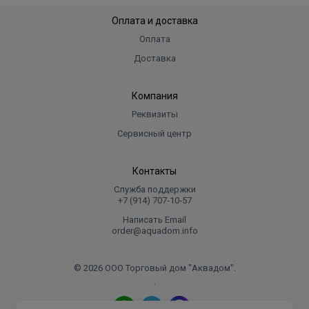
включающая в себя датчик тяги, защитный термостат,
Оплата и доставка
гидравлический предохранительный клапан и контроль
Оплата
ионизации пламени. Все вместе это обеспечивают
Доставка
надежную и безопасную работу колонки. Для защиты
лицевой панели от перегрева и прогорания прибор
Компания
дополнительно оснащен металлической пластиной.
Реквизиты
Сервисный центр
Контакты
Служба поддержки
+7 (914) 707‑10‑57
Написать Email
order@aquadom.info
© 2026 ООО Торговый дом "Аквадом".
.