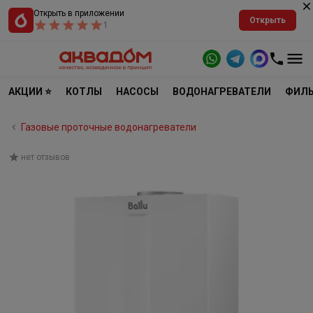
Открыть в приложении
Открыть
1
АКЦИИ ⭐
КОТЛЫ
НАСОСЫ
ВОДОНАГРЕВАТЕЛИ
ФИЛЬ
Газовые проточные водонагреватели
нет отзывов